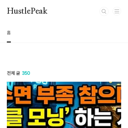
본문 바로가기
HustlePeak
홈
전체 글
350