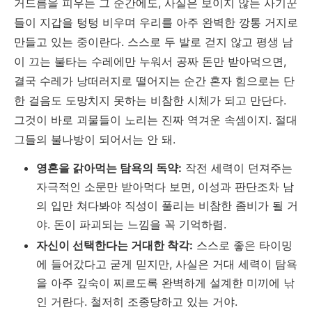
거드름을 피우는 그 순간에도, 사실은 보이지 않는 사기꾼
들이 지갑을 텅텅 비우며 우리를 아주 완벽한 깡통 거지로
만들고 있는 중이란다. 스스로 두 발로 걷지 않고 평생 남
이 끄는 불타는 수레에만 누워서 공짜 돈만 받아먹으면,
결국 수레가 낭떠러지로 떨어지는 순간 혼자 힘으로는 단
한 걸음도 도망치지 못하는 비참한 시체가 되고 만단다.
그것이 바로 괴물들이 노리는 진짜 역겨운 속셈이지. 절대
그들의 불나방이 되어서는 안 돼.
영혼을 갉아먹는 탐욕의 독약:
작전 세력이 던져주는
자극적인 소문만 받아먹다 보면, 이성과 판단조차 남
의 입만 쳐다봐야 직성이 풀리는 비참한 좀비가 될 거
야. 돈이 파괴되는 느낌을 꼭 기억하렴.
자신이 선택한다는 거대한 착각:
스스로 좋은 타이밍
에 들어갔다고 굳게 믿지만, 사실은 거대 세력이 탐욕
을 아주 깊숙이 찌르도록 완벽하게 설계한 미끼에 낚
인 거란다. 철저히 조종당하고 있는 거야.