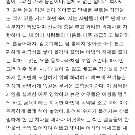
림이 그려진 가짜 동전이나, 실체도 없는 껍데기 회사에
피 같은 돈을 미친 듯이 쏟아붓고 만세를 부르는 장면을
본 적이 있을 거야. 화면 속에서는 사람들이 하루 만에 벼
락부자가 되었다며 신나게 춤을 추고 화려한 외제차를 자
랑하며 쉴 새 없이 사람들의 마음을 아주 조급하고 불안하
게 흔들어대지. 겉보기에는 땀 흘리지 않아도 아주 쉽고
편하게 황금성을 쌓아 올리며 끝없는 마법의 축제를 즐기
는 착하고 멋진 요술 동화나라처럼 보일 거란다. 하지만
그건 아주 못된 사냥꾼들이 길 잃고 배고픈 짐승들을 잔인
하게 한꺼번에 도살하기 위해 화려하고 예쁘게 꾸며놓은
함정과 완벽하게 똑같은 무서운 도축장이란다. 이 끔찍한
게임을 설계한 아주 영악하고 늙은 여우들은 이성을 멈추
게 하고 탐욕이라는 지독한 마법의 독약을 소문 속에 아주
꼼꼼하게 몰래 섞어 놓았어. 화려한 숫자가 올라가는 창을
멍하게 한 번 쳐다볼 때마다 머릿속에는 썩은 설탕물이 한
방울씩 똑똑 떨어지며 예쁘고 빛나는 이성의 뇌세포를 새