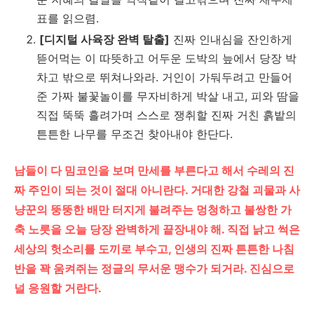
표를 읽으렴.
[디지털 사육장 완벽 탈출]
진짜 인내심을 잔인하게
뜯어먹는 이 따뜻하고 어두운 도박의 늪에서 당장 박
차고 밖으로 뛰쳐나와라. 거인이 가둬두려고 만들어
준 가짜 불꽃놀이를 무자비하게 박살 내고, 피와 땀을
직접 뚝뚝 흘려가며 스스로 쟁취할 진짜 거친 흙밭의
튼튼한 나무를 무조건 찾아내야 한단다.
남들이 다 밈코인을 보며 만세를 부른다고 해서 수레의 진
짜 주인이 되는 것이 절대 아니란다. 거대한 강철 괴물과 사
냥꾼의 뚱뚱한 배만 터지게 불려주는 멍청하고 불쌍한 가
축 노릇을 오늘 당장 완벽하게 끝장내야 해. 직접 낡고 썩은
세상의 헛소리를 도끼로 부수고, 인생의 진짜 튼튼한 나침
반을 꽉 움켜쥐는 정글의 무서운 맹수가 되거라. 진심으로
널 응원할 거란다.