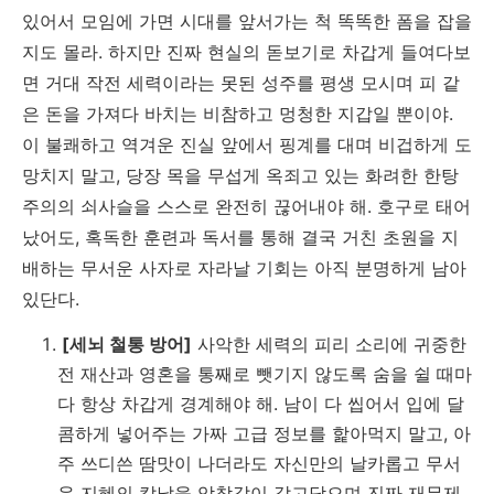
있어서 모임에 가면 시대를 앞서가는 척 똑똑한 폼을 잡을
지도 몰라. 하지만 진짜 현실의 돋보기로 차갑게 들여다보
면 거대 작전 세력이라는 못된 성주를 평생 모시며 피 같
은 돈을 가져다 바치는 비참하고 멍청한 지갑일 뿐이야.
이 불쾌하고 역겨운 진실 앞에서 핑계를 대며 비겁하게 도
망치지 말고, 당장 목을 무섭게 옥죄고 있는 화려한 한탕
주의의 쇠사슬을 스스로 완전히 끊어내야 해. 호구로 태어
났어도, 혹독한 훈련과 독서를 통해 결국 거친 초원을 지
배하는 무서운 사자로 자라날 기회는 아직 분명하게 남아
있단다.
[세뇌 철통 방어]
사악한 세력의 피리 소리에 귀중한
전 재산과 영혼을 통째로 뺏기지 않도록 숨을 쉴 때마
다 항상 차갑게 경계해야 해. 남이 다 씹어서 입에 달
콤하게 넣어주는 가짜 고급 정보를 핥아먹지 말고, 아
주 쓰디쓴 땀맛이 나더라도 자신만의 날카롭고 무서
운 지혜의 칼날을 악착같이 갈고닦으며 진짜 재무제