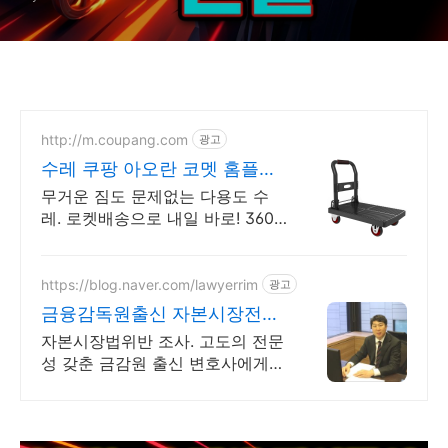
http://m.coupang.com
광고
수레 쿠팡 아오란 코멧 홈플래
닛
무거운 짐도 문제없는 다용도 수
레. 로켓배송으로 내일 바로! 360
도 회전 바퀴와 접이식 설계로 수
납, 휴대 간편!
https://blog.naver.com/lawyerrim
광고
금융감독원출신 자본시장전문
가
자본시장법위반 조사. 고도의 전문
성 갖춘 금감원 출신 변호사에게
맡겨야 합니다. 금감원,법원장검사
장,법사위국회의원출신70여명전
문가협업가능