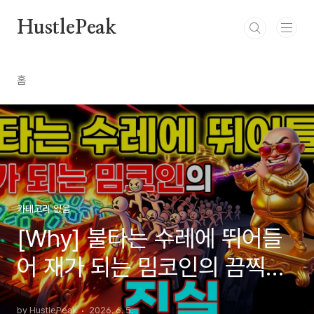
본문 바로가기
HustlePeak
홈
카테고리 없음
[Why] 불타는 수레에 뛰어들
어 재가 되는 밈코인의 끔찍한
진실
by HustlePeak
2026. 6. 5.