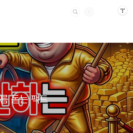
소름 돋는 팩트