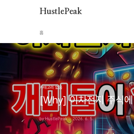
본문 바로가기
HustlePeak
홈
카테고리 없음
[Why] 이차전지 주식
by HustlePeak
2026. 6. 5.