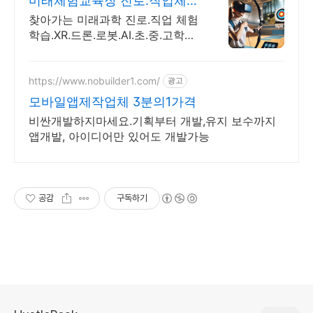
미래체험교육장 진로.직업체험
주말 상담 가능 1:1교육
찾아가는 미래과학 진로.직업 체험
학습.XR.드론.로봇.AI.초.중.고학교.
지역축제 휴먼로봇.로봇축구.4족
보행로봇.드론축구.드로잉로봇.VR
솜사탕자전거발전기.뇌파체험
https://www.nobuilder1.com/
광고
모바일앱제작업체 3분의1가격
비싼개발하지마세요.기획부터 개발,유지 보수까지
앱개발, 아이디어만 있어도 개발가능
공감
구독하기