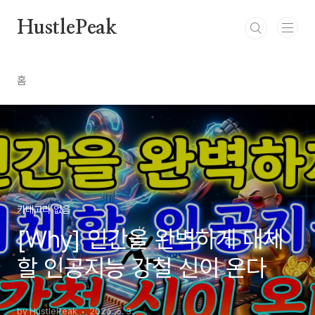
본문 바로가기
HustlePeak
홈
카테고리 없음
[Why] 인간을 완벽하게 대체
할 인공지능 강철 신이 온다
by HustlePeak
2026. 6. 3.