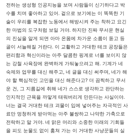
전하는 생성형 인공지능을 보며 사람들이 신기하다고 박
수를 치며 좋아하고 있어. 겉으로 보기에는 이 똑똑한 기
술이 우리를 복잡한 노동에서 해방시켜 주는 착하고 요긴
한 마법의 도구처럼 보일 거야. 하지만 진짜 무서운 현실
의 진실을 알게 되면 아마 온몸에 차가운 소름이 돋고 등
골이 서늘해질 거란다. 이 교활하고 거대한 테크 공장들은
편리함과 혁신이라는 아주 달콤한 핑계로 너를 보이지 않
는 강철 사육장에 완벽하게 가둬놓으려고 해. 기계가 네
숙제와 업무를 대신 해주고, 네 글을 대신 써주며, 네가 해
야 할 핵심적인 고민을 대신 해준다고? 더 끔찍하고 무서
운 건, 그 지름길에 취해 네가 스스로 생각하고 판단하는
인지적인 근육을 까맣게 태워버리게 만든다는 사실이야.
너는 결국 거대한 테크 괴물이 입에 넣어주는 자극적인 사
료만 멍청하게 받아먹는 아주 불쌍하고 나약한 가축으로
전락하고 말 거야. 네 맑은 머리와 소중한 미래의 기회들
을 피도 눈물도 없이 훔쳐 가는 이 거대한 사냥꾼들의 실