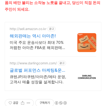
폼의 배만 불리는 소작농 노릇을 끝내고, 당신이 직접 돈의
주인이 되세요.
http://sell.amazon.co.kr
광고
해외판매는 역시 아마존!
미국 주요 운송사보다 최대 70%
저렴한 아마존 FBA로 해외판매를
시작해 보세요
http://www.darlingcomm.com/
광고
글로벌 퍼포먼스 마케팅&운영
아마존재팬운영대행
큐텐JP/라쿠텐/아마존/메타 운영,
고객사 매출 성장을 설계합니다.
공감
구독하기