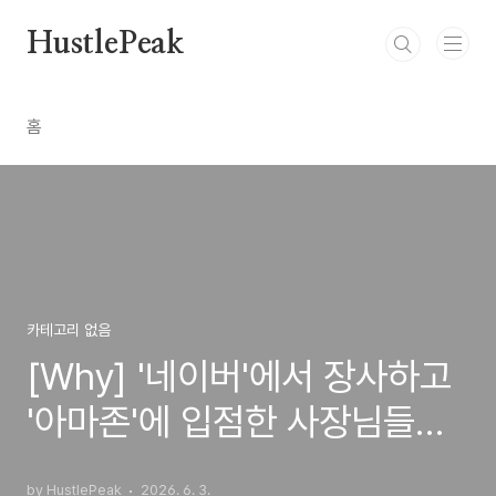
본문 바로가기
HustlePeak
홈
카테고리 없음
[Why] '네이버'에서 장사하고
'아마존'에 입점한 사장님들
100% 파산하는 소름 돋는 팩
by HustlePeak
2026. 6. 3.