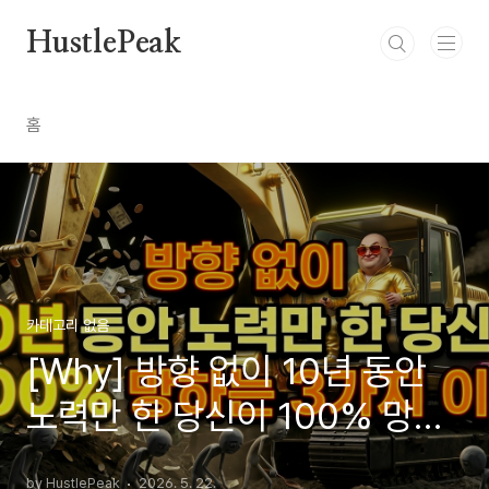
본문 바로가기
HustlePeak
홈
카테고리 없음
[Why] 방향 없이 10년 동안
노력만 한 당신이 100% 망하
는 3가지 이유
by HustlePeak
2026. 5. 22.