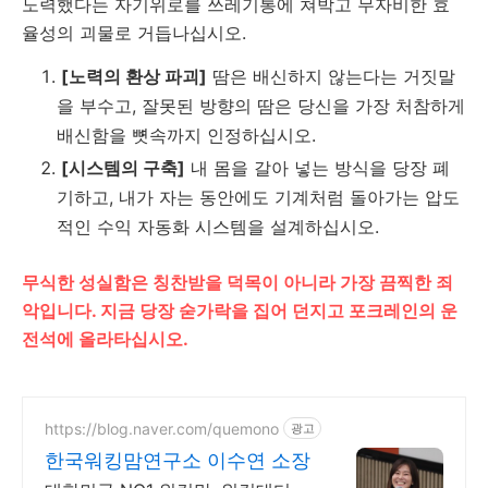
노력했다는 자기위로를 쓰레기통에 쳐박고 무자비한 효
율성의 괴물로 거듭나십시오.
[노력의 환상 파괴]
땀은 배신하지 않는다는 거짓말
을 부수고, 잘못된 방향의 땀은 당신을 가장 처참하게
배신함을 뼛속까지 인정하십시오.
[시스템의 구축]
내 몸을 갈아 넣는 방식을 당장 폐
기하고, 내가 자는 동안에도 기계처럼 돌아가는 압도
적인 수익 자동화 시스템을 설계하십시오.
무식한 성실함은 칭찬받을 덕목이 아니라 가장 끔찍한 죄
악입니다. 지금 당장 숟가락을 집어 던지고 포크레인의 운
전석에 올라타십시오.
https://blog.naver.com/quemono
광고
한국워킹맘연구소 이수연 소장