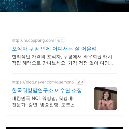
칙
http://m.coupang.com
광고
포식자 쿠팡 언제 어디서든 잘 어울려
합리적인 가격의 포식자, 쿠팡에서 와우회원 캐시
적립 혜택으로 만나보세요. 가격 걱정 없이 다양한
티셔츠 와우회원 무료배송으로 부담없이 경험하세
요.
https://blog.naver.com/quemono
광고
한국워킹맘연구소 이수연 소장
대한민국 NO1 워킹맘, 워킹대디
전문가. 강연, 방송진행, 토크콘서
트