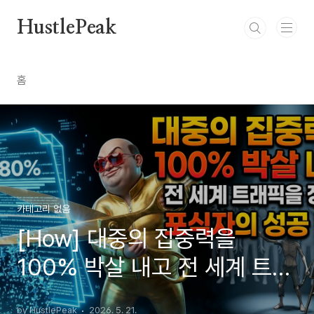
본문 바로가기
HustlePeak
홈
카테고리 없음
[How] 대중의 집중력을
100% 박살 내고 전 세계 트래
픽을 장악한 포식자의 성공 법
by HustlePeak
2026. 5. 21.